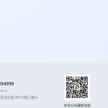
894990
om.cn
区闵庄路3号102幢三层04
关注公司最新动态