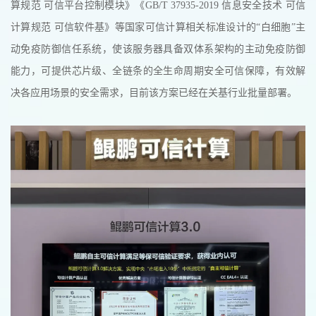
算规范 可信平台控制模块》《GB/T 37935-2019 信息安全技术 可信
计算规范 可信软件基》等国家可信计算相关标准设计的“白细胞”主
动免疫防御信任系统，使该服务器具备双体系架构的主动免疫防御
能力，可提供芯片级、全链条的全生命周期安全可信保障，有效解
决各应用场景的安全需求，目前该方案已经在关基行业批量部署。