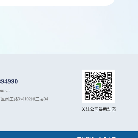
894990
om.cn
区闵庄路3号102幢三层04
关注公司最新动态