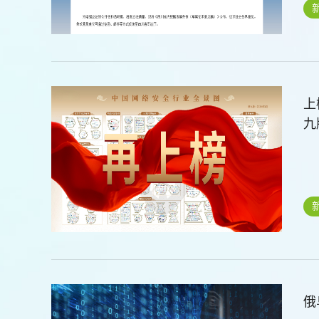
上
九
俄