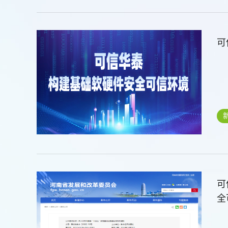
​
可
全