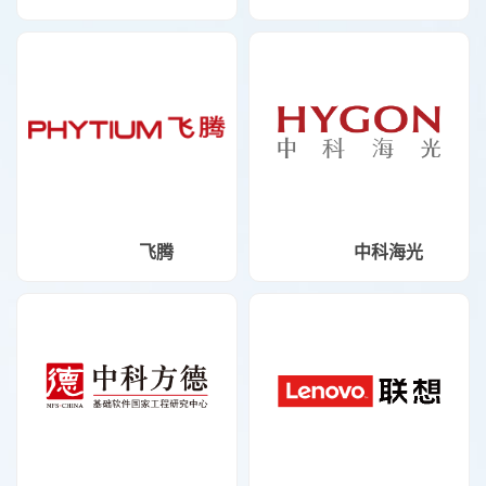
飞腾
中科海光