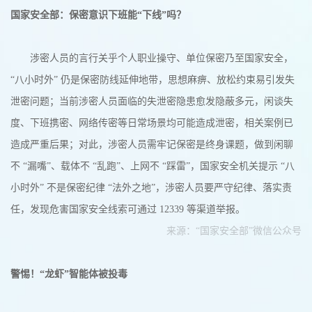
国家安全部：保密意识下班能“下线”吗？
涉密人员的言行关乎个人职业操守、单位保密乃至国家安全，
“八小时外” 仍是保密防线延伸地带，思想麻痹、放松约束易引发失
泄密问题；当前涉密人员面临的失泄密隐患愈发隐蔽多元，闲谈失
度、下班携密、网络传密等日常场景均可能造成泄密，相关案例已
造成严重后果；对此，涉密人员需牢记保密是终身课题，做到闲聊
不 “漏嘴”、载体不 “乱跑”、上网不 “踩雷”，国家安全机关提示 “八
小时外” 不是保密纪律 “法外之地”，涉密人员要严守纪律、落实责
任，发现危害国家安全线索可通过 12339 等渠道举报。
来源：“国家安全部”微信公众号
警惕！“龙虾”智能体被投毒