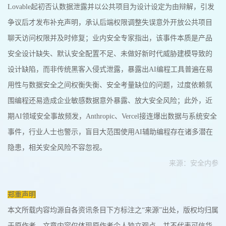
Lovable起初否认数据泄露并以公共项目为设计设定为由辩解，引发
争议后才发布补充声明，承认后端权限调整失误意外开放公共项目
聊天访问权限并及时修复；业内安全专家指出，该事件本质是产品
安全设计缺失、默认安全配置不足、未做好新时代威胁建模导致的
设计缺陷，而非传统黑客入侵式泄露，暴露出AI编程工具普遍在易
用性与数据安全之间权衡失衡、安全考量缺位的问题，过度依赖氛
围编程还易造成企业敏感数据意外暴露、放大安全风险；此外，近
期AI领域安全事故频发，Anthropic、Vercel接连爆出数据与系统安全
事件，行业人士也警示，盲目大范围使用AI辅助编程存在诸多潜在
隐患，相关安全风险不容忽视。
来源：安全内参
郑重声明
本文所载内容均源自各资讯条目下方标注之“来源”出处，版权均归属
于原作者。文章内容仅体现原作者个人独立观点，并不代表可信华