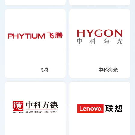
飞腾
中科海光